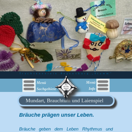
Trachtenverein Regensburg „Stamm“
Menü
Menü
Menü
Menü
Info
Sachgebiete
Mundart, Brauchtum und Laienspiel
Bräuche prägen unser Leben.
Bräuche geben dem Leben Rhythmus und